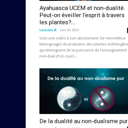
Ayahuasca UCEM et non-dualité.
Peut-on éveiller l’esprit à travers
les plantes?...
Laurent ॐ
-
Juin 20, 2025
Voici une vidéo à voir absolument. De merveilleux
témoignages de praticiens des plantes enthéogèn
qui témoignent de la puissance de l'enseignement
non-duel d'Un cours...
De la dualité au non-dualisme pur