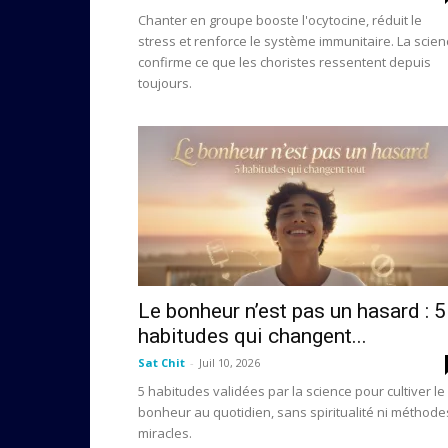
Chanter en groupe booste l'ocytocine, réduit le
stress et renforce le système immunitaire. La scien
confirme ce que les choristes ressentent depuis
toujours.
Le bonheur n’est pas un hasard : 5
habitudes qui changent...
Sat Chit
-
Juil 10, 2026
5 habitudes validées par la science pour cultiver le
bonheur au quotidien, sans spiritualité ni méthode
miracles.