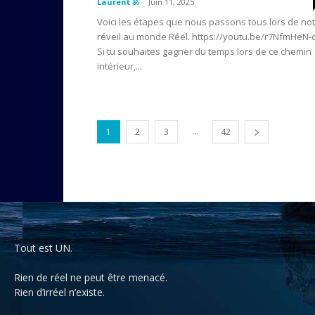
Laurent ॐ
-
Juin 11, 2025
Voici les étapes que nous passons tous lors de no
réveil au monde Réel. https://youtu.be/r7NfmHeN-
Si tu souhaites gagner du temps lors de ce chemin
intérieur,...
...
1
2
3
42
Tout est UN.
Rien de réel ne peut être menacé.
Rien d’irréel n’existe.