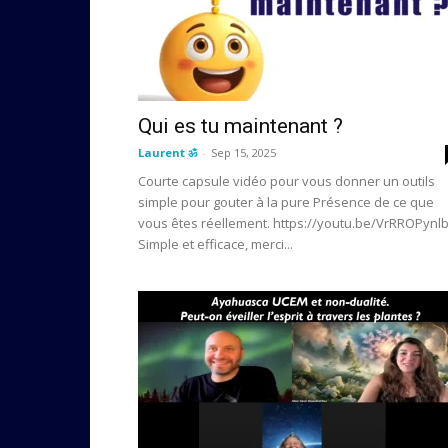
Qui es tu maintenant ?
Laurent ॐ
-
Sep 15, 2025
Courte capsule vidéo pour vous donner un outils
simple pour gouter à la pure Présence de ce que
vous êtes réellement. https://youtu.be/VrRROPynl
Simple et efficace, merci...