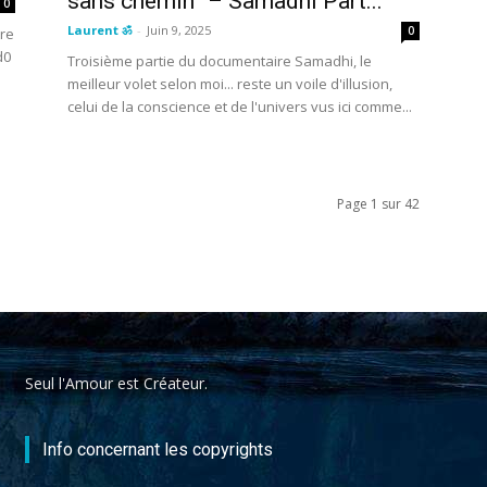
sans chemin” – Samadhi Part...
0
Laurent ॐ
-
Juin 9, 2025
0
tre
d0
Troisième partie du documentaire Samadhi, le
meilleur volet selon moi... reste un voile d'illusion,
celui de la conscience et de l'univers vus ici comme...
Page 1 sur 42
Seul l'Amour est Créateur.
Info concernant les copyrights