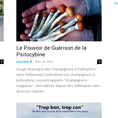
Ra
Le Pouvoir de Guérison de la
Psilocybine
Laurent ॐ
-
Nov 16, 2025
0
0
Usage Historique des Champignons à Psilocybine
dans Différentes Civilisations Les champignons à
psilocybine, souvent appelés "champignons
magiques", sont utilisés depuis des millénaires dans
diverses cultures...