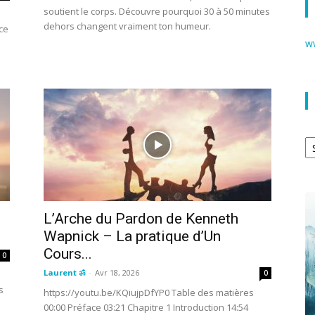
soutient le corps. Découvre pourquoi 30 à 50 minutes
dehors changent vraiment ton humeur.
ce
w
Ar
:
L’Arche du Pardon de Kenneth
Wapnick – La pratique d’Un
Cours...
0
Laurent ॐ
-
Avr 18, 2026
0
s
https://youtu.be/KQiujpDfYP0 Table des matières
00:00 Préface 03:21 Chapitre 1 Introduction 14:54