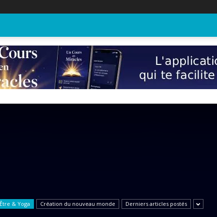
N
 Être & Yoga
Création du nouveau monde
Derniers articles postés