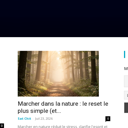
Me
Marcher dans la nature : le reset le
plus simple (et...
Sat Chit
-
Juil 23, 2026
0
0
Marcher en nature réduit le stress, clarifie l'esprit et