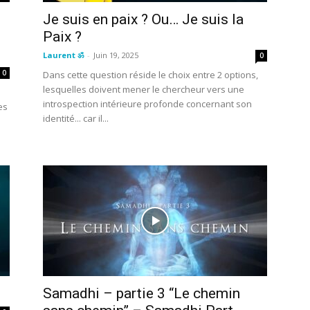
Je suis en paix ? Ou… Je suis la
Paix ?
Laurent ॐ
-
Juin 19, 2025
0
0
Dans cette question réside le choix entre 2 options,
lesquelles doivent mener le chercheur vers une
introspection intérieure profonde concernant son
es
identité... car il...
Samadhi – partie 3 “Le chemin