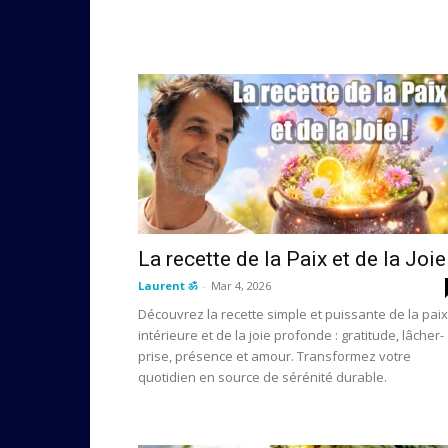
La recette de la Paix et de la Joie
Laurent ॐ
-
Mar 4, 2026
Découvrez la recette simple et puissante de la paix
intérieure et de la joie profonde : gratitude, lâcher-
prise, présence et amour. Transformez votre
quotidien en source de sérénité durable.