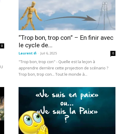
“Trop bon, trop con” – En finir avec
le cycle de...
0
Laurent ॐ
-
Juil 6, 2025
0
"Trop bon, trop con" - Quelle est la leçon à
bU
apprendre derrière cette projection de scénario ?
Trop bon, trop con... Tout le monde à...