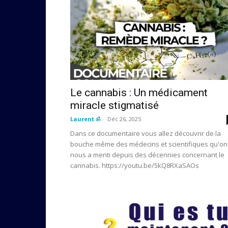
Le cannabis : Un médicament
miracle stigmatisé
Laurent ॐ
-
Déc 26, 2025
Dans ce documentaire vous allez découvrir de la
bouche même des médecins et scientifiques qu'on
nous a menti depuis des décennies concernant le
cannabis. https://youtu.be/5kQ8RXaSAOs