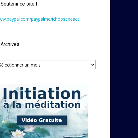
Soutenir ce site !
ww.paypal.com/paypalme/ichoosepeace
Archives :
chives