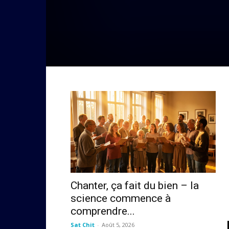
Chanter, ça fait du bien – la
science commence à
comprendre...
Sat Chit
-
Août 5, 2026