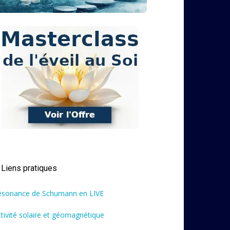
Liens pratiques
ésonance de Schumann en LIVE
tivité solaire et géomagnétique