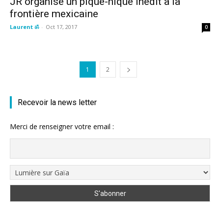
JR organise un pique-nique inédit à la
frontière mexicaine
Laurent ॐ
-
Oct 17, 2017
0
1
2
Recevoir la news letter
Merci de renseigner votre email :