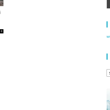
i
0
w
Ar
: