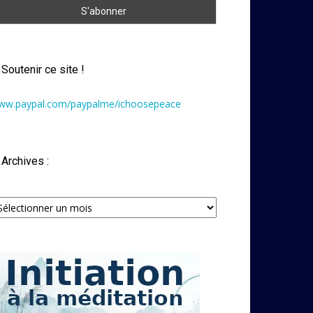
Soutenir ce site !
ww.paypal.com/paypalme/ichoosepeace
Archives :
chives