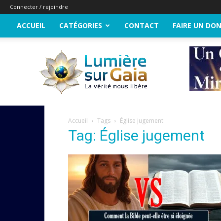
Connecter / rejoindre
ACCUEIL
CATÉGORIES
CONTACT
FAIRE UN DO
Lumière
sur
Gaia
Accueil
Tags
Église jugement
Tag: Église jugement