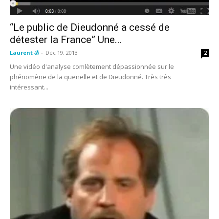
“Le public de Dieudonné a cessé de
détester la France” Une...
Laurent ॐ
-
Déc 19, 2013
2
Une vidéo d'analyse comlètement dépassionnée sur le
phénomène de la quenelle et de Dieudonné. Très très
intéressant...