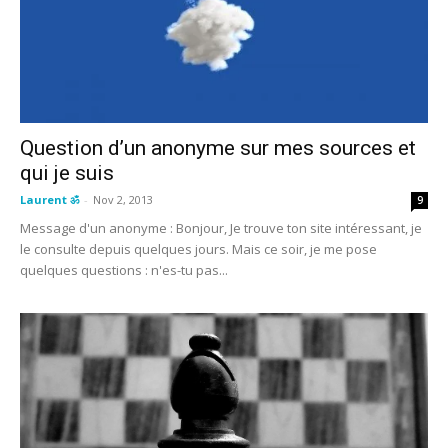
Question d’un anonyme sur mes sources et
qui je suis
Laurent ॐ
-
Nov 2, 2013
9
Message d'un anonyme : Bonjour, Je trouve ton site intéressant, je
le consulte depuis quelques jours. Mais ce soir, je me pose
quelques questions : n'es-tu pas...