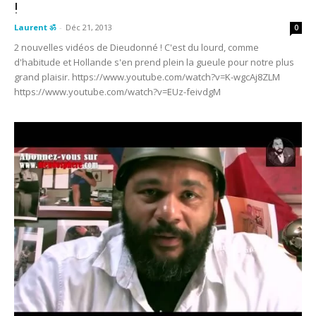
!
Laurent ॐ
-
Déc 21, 2013
0
2 nouvelles vidéos de Dieudonné ! C'est du lourd, comme
d'habitude et Hollande s'en prend plein la gueule pour notre plus
grand plaisir. https://www.youtube.com/watch?v=K-wgcAj8ZLM
https://www.youtube.com/watch?v=EUz-feivdgM