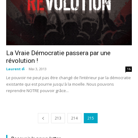
La Vraie Démocratie passera par une
révolution !
Laurent ॐ
-
Mai 3, 2013
16
Le pouvoir ne peut pas être changé de l’intérieur par la démocratie
existante qui est pourrie jusqu'à la moelle. Nous pouvons
reprendre NOTRE pouvoir grâce...
213
214
215