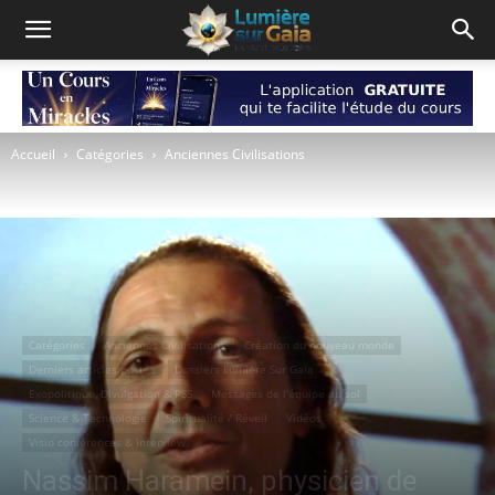
Accueil
Catégories
Anciennes Civilisations
Catégories
Anciennes Civilisations
Création du nouveau monde
Derniers articles postés
Dossiers Lumière Sur Gaia
Exopolitique, Divulgation & PSS
Messages de l'équipe au sol
Science & Technologie
Spiritualité / Réveil
Vidéos
Visio conférences & Interview
Nassim Haramein, physicien de