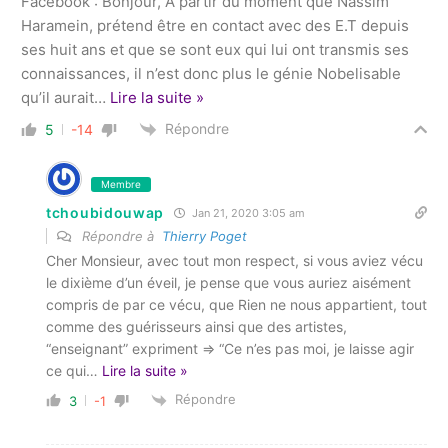
Facebook : Bonjour, A partir du moment que Nassim
Haramein, prétend être en contact avec des E.T depuis
ses huit ans et que se sont eux qui lui ont transmis ses
connaissances, il n’est donc plus le génie Nobelisable
qu’il aurait
…
Lire la suite »
Répondre
5
-14
Membre
tchoubidouwap
Jan 21, 2020 3:05 am
Répondre à
Thierry Poget
Cher Monsieur, avec tout mon respect, si vous aviez vécu
le dixième d’un éveil, je pense que vous auriez aisément
compris de par ce vécu, que Rien ne nous appartient, tout
comme des guérisseurs ainsi que des artistes,
“enseignant” expriment => “Ce n’es pas moi, je laisse agir
ce qui
…
Lire la suite »
Répondre
3
-1