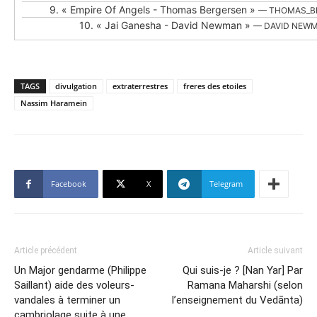
9.
« Empire Of Angels - Thomas Bergersen »
— THOMAS_B
10.
« Jai Ganesha - David Newman »
— DAVID NEW
TAGS
divulgation
extraterrestres
freres des etoiles
Nassim Haramein
Facebook
X
Telegram
Article précédent
Article suivant
Un Major gendarme (Philippe
Qui suis-je ? [Nan Yar] Par
Saillant) aide des voleurs-
Ramana Maharshi (selon
vandales à terminer un
l’enseignement du Vedānta)
cambriolage suite à une