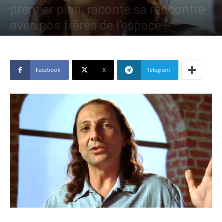
premier plan, raconte sa rencontre
avec nos frères de l’espace
Par
Laurent ॐ
-
Déc 10, 2019
25784
Facebook
X
Telegram