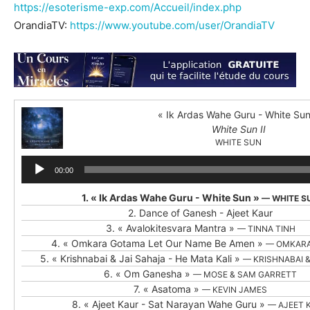
https://
esoterisme-exp.c
om/Accueil/
index.php
OrandiaTV:
https://
www.youtube.com/
user/OrandiaTV
« Ik Ardas Wahe Guru - White Sun
White Sun II
WHITE SUN
Lecteur
00:00
audio
1.
« Ik Ardas Wahe Guru - White Sun »
— WHITE S
2.
Dance of Ganesh - Ajeet Kaur
3.
« Avalokitesvara Mantra »
— TINNA TINH
4.
« Omkara Gotama Let Our Name Be Amen »
— OMKAR
5.
« Krishnabai & Jai Sahaja - He Mata Kali »
— KRISHNABAI &
6.
« Om Ganesha »
— MOSE & SAM GARRETT
7.
« Asatoma »
— KEVIN JAMES
8.
« Ajeet Kaur - Sat Narayan Wahe Guru »
— AJEET 